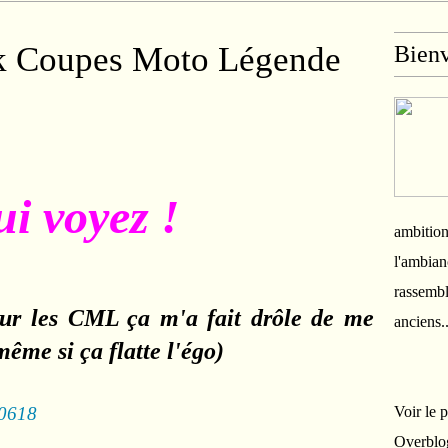
k Coupes Moto Légende
Bien
ui voyez !
ambition
l'ambian
rassembl
our les CML
ça m'a fait drôle
de me
anciens.
même si ça flatte l'égo)
Voir le 
Overblo