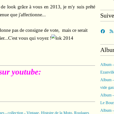
 de look grâce à vous en 2013, je m'y suis prêté
nue que j'affectionne...
Suiv
donne pas de consigne de vote, mais ce serait
er...
C'est vous qui voyez
!
Albu
Album -
sur youtube:
Ezanvil
Album -
vide ga
Album -
Le Bour
Album -
es - collection - Vintage
,
Histoire de la Moto
,
Roulages