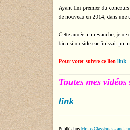
Ayant fini premier du concours
de nouveau en 2014, dans une te
Cette année, en revanche, je ne 
bien si un side-car finissait premi
Pour voter suivre ce lien
link
Toutes mes vidéos 
link
Publié dans
Motos Classiques - ancienn