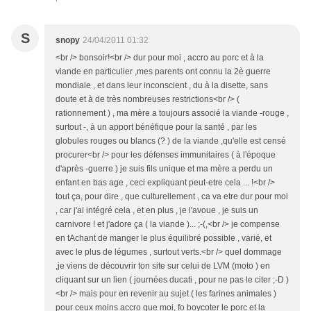
S
snopy
24/04/2011 01:32
<br /> bonsoir!<br /> dur pour moi , accro au porc et à la
viande en particulier ,mes parents ont connu la 2è guerre
mondiale , et dans leur inconscient , du à la disette, sans
doute et à de très nombreuses restrictions<br /> (
rationnement ) , ma mère a toujours associé la viande -rouge ,
surtout -, à un apport bénéfique pour la santé , par les
globules rouges ou blancs (? ) de la viande ,qu'elle est censé
procurer<br /> pour les défenses immunitaires ( à l'époque
d'après -guerre ) je suis fils unique et ma mère a perdu un
enfant en bas age , ceci expliquant peut-etre cela ... !<br />
tout ça, pour dire , que culturellement , ca va etre dur pour moi
, car j'ai intégré cela , et en plus , je l'avoue , je suis un
carnivore ! et j'adore ça ( la viande )... ;-(,<br /> je compense
en tAchant de manger le plus équilibré possible , varié, et
avec le plus de légumes , surtout verts.<br /> quel dommage
,je viens de découvrir ton site sur celui de LVM (moto ) en
cliquant sur un lien ( journées ducati , pour ne pas le citer ;-D )
<br /> mais pour en revenir au sujet ( les farines animales )
pour ceux moins accro que moi, fo boycoter le porc et la