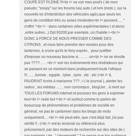
COUPE EST PLEINE !!!<br /> va voir mes post's ( de mon
pseudo; "snopy" sur les forums lva( auto ) et lvm (moto ), sur la
nouvelle loi d'interdiction des véhicules agés,que seuls les
gens de condition très ou assez modestes<br /> peuvent...... "
s'offrir "<br /> - dans certaines villes expérimentales ( st denis
,entre autres...) Dpt.93200,par exemple, où j'habite !-<br />
DONC à FORCE DE NOUS PRESSER COMME DES
CITRONS , et nous faire prendre des vessies pour des
lanternes, à croire qu'ils le fony exprès , .pour justifier
d'imposer un nouveau fascime si ...........on<br /> ne se révolte
pas ????........<br /> voir les évènements tres révélateurs qui
se passent en ce moment dans pratiquement toute l'afrique
!!!.........tunisie , egypte , lybie , syrie , etc , etc )<br /> IL
FAUDRAIT écrire à marianne ??? ;-/ ( le journal ), alerter les
radios , les médias .........non corrompus , blogUer... à mort sur
TOUS LES FORUMS internet et poussez les gens à exprimer
leur<br /> rasle bol !<br /> et surtout comme tu parles de
beaucoup de phénomènes et problèmes de société en
général, ne pas te cantonner dans les blogs de moto
uniquement.....<br /> mé peut-etre, que c'est déjà fait, j'ai pas
vérifié !! ;-(<br /> est-tu recensé ou référencé plus
précisement, par des moteurs de recherche sur des sites de (
par exemple ) de .." citoyenneté " ? je pense que ton audience