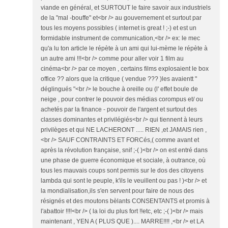
viande en général, et SURTOUT le faire savoir aux industriels
de la "mal -bouffe" et<br /> au gouvernement et surtout par
tous les moyens possibles ( internet is great ! ;-) et est un
formidable instrument de communication,<br /> ex: le mec
qu'a lu ton article le répète à un ami qui lui-mème le répète à
un autre ami !!!<br /> comme pour aller voir 1 film au
cinéma<br /> par ce moyen , certains films explosaient le box
office ?? alors que la critique ( vendue ??? )les avaientt "
déglingués "<br /> le bouche à oreille ou (l' effet boule de
neige , pour contrer le pouvoir des médias corompus et/ ou
achetés par la finance - pouvoir de l'argent et surtout des
classes dominantes et privilégiés<br /> qui tiennent à leurs
privilèges et qui NE LACHERONT ..... RIEN ,et JAMAIS rien ,
<br /> SAUF CONTRAINTS ET FORCés,( comme avant et
après la révolution française, snif ;-( )<br /> on est entré dans
une phase de guerre économique et sociale, à outrance, où
tous les mauvais coups sont permis sur le dos des citoyens
lambda qui sont le peuple, k'ils le veuillent ou pas ! )<br /> et
la mondialisation,ils s'en servent pour faire de nous des
résignés et des moutons bèlants CONSENTANTS et promis à
l'abattoir !!!!<br /> ( la loi du plus fort !!etc, etc ;-( )<br /> mais
maintenant , YEN A ( PLUS QUE ).... MARRE!!!! ,<br /> et LA