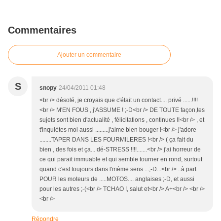
Commentaires
Ajouter un commentaire
S
snopy
24/04/2011 01:48
<br /> désolé, je croyais que c'était un contact.... privé ......!!!!
<br /> M'EN FOUS , j'ASSUME ! ;-D<br /> DE TOUTE façon,tes
sujets sont bien d'actualité , félicitations , continues !!<br /> , et
t'inquiètes moi aussi .........j'aime bien bouger !<br /> j'adore
........TAPER DANS LES FOURMILERES !<br /> ( ça fait du
bien , des fois et ça... dé-STRESS !!!!.......<br /> j'ai horreur de
ce qui parait immuable et qui semble tourner en rond, surtout
quand c'est toujours dans l'mème sens ...;-D...<br /> ..à part
POUR les moteurs de .....MOTOS.... anglaises ;-D, et aussi
pour les autres ;-(<br /> TCHAO !, salut et<br /> A+<br /> <br />
<br />
Répondre