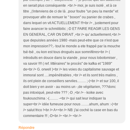
en serait plus conséquente .<br /> moi, je suis isolé , et à ce
titre , j'interviens de ci de là ..pour foutre "un peu la merde" et
provoquer afin de remuer le " boxon" ou panier de crabes ,
dans lequel on vit ACTUELLEMENT !!!<br /> , justement pour
faire avancer le schmilibilic ;-D ET FAIRE REAGIR LES GENS
EN GENERAL, CAR ON DIRAIT ,<br /> qu' actuellement,<br />
que depuisles années 1980 -mais peut-etre que ce n'est que
mon impression??,- tout le monde a ete frappé par la mouche
tsé-tsé , ou kon est tous drogués aux somnifères<br /> (
introduits en douce dans la viande , pour nous lobotomiser ,
va savoir !!!! ( ref. littéraires" le procès" de kafka et "1989"
de<br /> G. orwell )<br /> les voies du capitalisme sauvage et
immoral sont .....impénétrables ,<br /> et ils sont très malins ,
ils ont plein de conseillers serviles.......... ;-(<br /> et sur 100, il
doit bien y en avoir - au moins un -,de végétarien, ???donc
pas intoxiqué, peut-etre ??? ;-D ,<br /> - koike avec
foukouschima :-(.......... -<br /> qui sait leur indiquer la
super<br /> idée fumeuse pour nous .........ahum, ahum :-(<br
/> salut frico !<br /> A+<br /> NB: j'ai coché la case en bas du
commentaire !!! ;-D<br /> <br /> <br />
Répondre