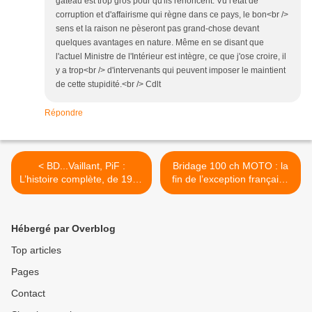
gateau est trop gros pour qu'ils renoncent. Vu l'état de
corruption et d'affairisme qui règne dans ce pays, le bon<br />
sens et la raison ne pèseront pas grand-chose devant
quelques avantages en nature. Même en se disant que
l'actuel Ministre de l'Intérieur est intègre, ce que j'ose croire, il
y a trop<br /> d'intervenants qui peuvent imposer le maintient
de cette stupidité.<br /> Cdlt
Répondre
< BD...Vaillant, PiF :
Bridage 100 ch MOTO : la
L’histoire complète, de 1901
fin de l’exception française
à 1994
>
Hébergé par Overblog
Top articles
Pages
Contact