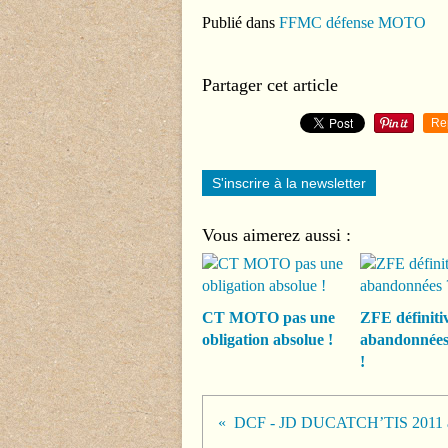
Publié dans
FFMC défense MOTO
Partager cet article
Re
S'inscrire à la newsletter
Vous aimerez aussi :
CT MOTO pas une
ZFE définiti
obligation absolue !
abandonnée
!