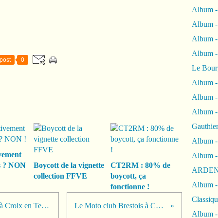
Album -
Album -
Album 
Album
post
0
Le Bour
Album -
Album -
Album -
Gauthie
Album -
vement
Album -
s ? NON
Boycott de la vignette
CT2RM : 80% de
ARDEN
collection FFVE
boycott, ça
Album -
fonctionne !
Classiqu
DCF - JD DUCATCH’TIS 2011 à Croix en Ternois.
Le Moto club Brestois à Carole
Album -