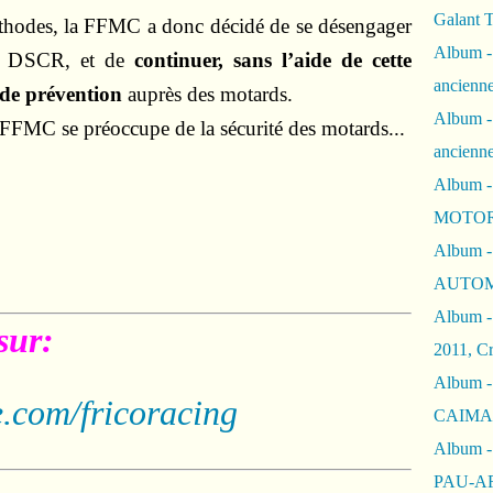
Galant 
thodes, la FFMC a donc décidé de se désengager
Album -
 la DSCR, et de
continuer, sans l’aide de cette
ancienne
 de prévention
auprès des motards.
Album -
 FFMC se préoccupe de la sécurité des motards...
ancienn
Album -
MOTOR
Album -
AUTOM
Album -
sur:
2011, Cr
Album - 
.com/fricoracing
CAIMAN 
Album -
PAU-A