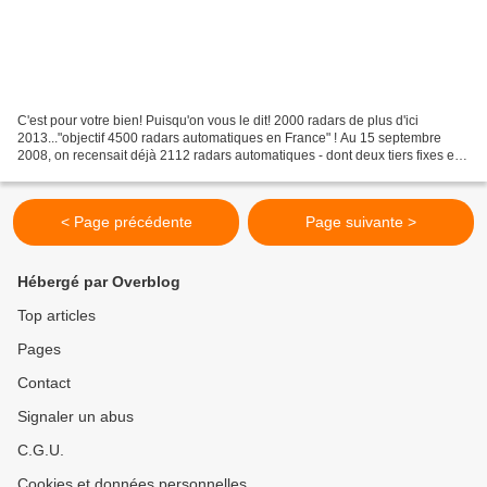
C'est pour votre bien! Puisqu'on vous le dit! 2000 radars de plus d'ici
2013..."objectif 4500 radars automatiques en France" ! Au 15 septembre
2008, on recensait déjà 2112 radars automatiques - dont deux tiers fixes et
un tiers mobiles - qui ont généré...
< Page précédente
Page suivante >
Hébergé par Overblog
Top articles
Pages
Contact
Signaler un abus
C.G.U.
Cookies et données personnelles