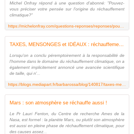
Michel Onfray répond à une question d'abonné: "Pouvez-
vous préciser votre pensée sur l'origine du réchauffement
climatique?"
https://michelonfray.com/questions-reponses/reponses/pouvez-vous-preciser-votre-pensee-sur-l-origine-?autoplay=true&mode=video&sfns=mo&fbclid=IwAR1E2LXxQzg9eZA73U9AQFxFHw2edBOHjxh-TMZyWkHoMkTJApqxAfKuQjU
TAXES, MENSONGES et IDÉAUX : réchauffement climatique, une arnaque bien orchestrée
Lorsqu'on a conclu péremptoirement à la responsabilité de
l'homme dans le domaine du réchauffement climatique, on a
également implicitement annoncé une avancée scientifique
de taille, qui n'...
https://blogs.mediapart.fr/barbarossa/blog/140817/taxes-mensonges-et-ideaux-rechauffement-climatique-une-arnaque-bien-orchestree
Mars : son atmosphère se réchauffe aussi !
Le Pr Lauri Fenton, du Centre de recherche Ames de la
Nasa, est formel : la planète Mars, ou plutôt son atmosphère
est aussi en pleine phase de réchauffement climatique, pour
des causes assez...