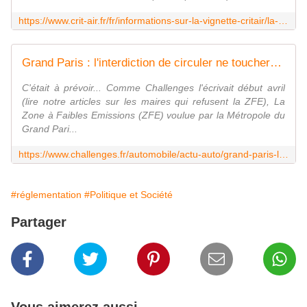
https://www.crit-air.fr/fr/informations-sur-la-vignette-critair/la-vignette-critair/pas-de-critair-interdiction-de-circulation.html
Grand Paris : l'interdiction de circuler ne touchera que la moitié du périmètre
C'était à prévoir... Comme Challenges l'écrivait début avril
(lire notre articles sur les maires qui refusent la ZFE), La
Zone à Faibles Emissions (ZFE) voulue par la Métropole du
Grand Pari...
https://www.challenges.fr/automobile/actu-auto/grand-paris-l-interdiction-de-circuler-ne-touchera-que-la-moitie-du-perimetre_660985
#réglementation
#Politique et Société
Partager
Vous aimerez aussi