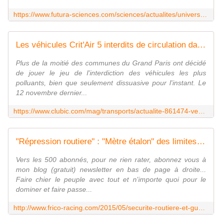
https://www.futura-sciences.com/sciences/actualites/univers-mars-son-atmosphere-rechauffe-aussi-10658/
Les véhicules Crit'Air 5 interdits de circulation dans 49 communes du Grand Paris dès le 1er juillet
Plus de la moitié des communes du Grand Paris ont décidé
de jouer le jeu de l'interdiction des véhicules les plus
polluants, bien que seulement dissuasive pour l'instant. Le
12 novembre dernier...
https://www.clubic.com/mag/transports/actualite-861474-vehicules-crit-air-5-interdits-circulation-49-communes-grand-paris-1er.html
"Répression routiere" : "Mètre étalon" des limites de l'acceptation populaire ? - frico-racing-passion moto
Vers les 500 abonnés, pour ne rien rater, abonnez vous à
mon blog (gratuit) newsletter en bas de page à droite...
Faire chier le peuple avec tout et n'importe quoi pour le
dominer et faire passe...
http://www.frico-racing.com/2015/05/securite-routiere-et-guerre-psycologique.html