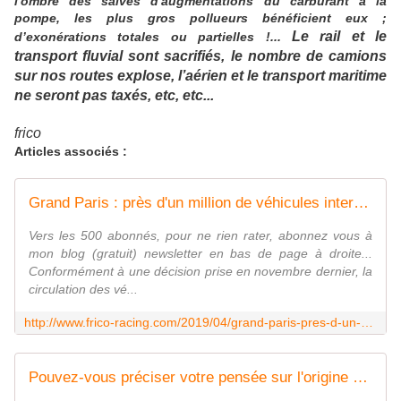
l'ombre des salves d'augmentations du carburant à la
pompe, les plus gros pollueurs bénéficient eux ;
Le rail et le
d’exonérations totales ou partielles !...
transport fluvial sont sacrifiés, le nombre de camions
sur nos routes explose, l’aérien et le transport maritime
ne seront pas taxés, etc, etc...
frico
Articles associés :
Grand Paris : près d'un million de véhicules interdits de rouler dès juillet ? - frico-racing-passion moto
Vers les 500 abonnés, pour ne rien rater, abonnez vous à
mon blog (gratuit) newsletter en bas de page à droite...
Conformément à une décision prise en novembre dernier, la
circulation des vé...
http://www.frico-racing.com/2019/04/grand-paris-pres-d-un-million-de-vehicules-interdits-de-rouler-des-juillet.html
Pouvez-vous préciser votre pensée sur l'origine du réchauffement climatique? - MichelOnfray.com