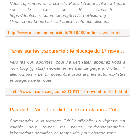
Nous reprenons un article de Pascal Acot initialement paru
sur le site de RT Deutsch :
https://deutsch.rt.com/meinung/91175-politisierung-
klimatologie-beenden/. Cet article a été actualisé par ...
http://www.actioncommuniste.fr/2019/08/en-finir-avec-la-climatologie-politicienne.html?fbclid=IwAR1aHlgAPu1temN0FAwhbegIN0DrjCC7Tws9ugz4QlyyuDuSPH04E5JeFIc
Taxes sur les carburants : le blocage du 17 novembre 2018 - frico-racing-passion moto
Vers les 400 abonnés, pour ne rien rater, abonnez vous à
mon blog (gratuit) newsletter en bas de page à droite... Y
aller ou pas ? Le 17 novembre prochain, les automobilistes
et usagers de la route
http://www.frico-racing.com/2018/11/17-novembre-2018.html
Pas de Crit'Air - Interdiction de circulation - Crit-Air.fr
Commander ici la vignette Crit'Air officielle. La vignette est
valable pour toutes les zones environnementales.
Informations détaillées en temps réel pour chaque zone.