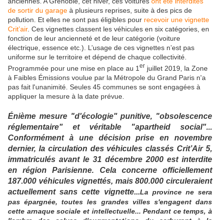
anciennes. A Grenoble, cet hiver, ces voitures
ont été interdites
de sortir du garage
à plusieurs reprises, suite à des pics de
pollution. Et elles ne sont pas éligibles pour
recevoir une vignette
Crit’air
. Ces vignettes classent les véhicules en six catégories, en
fonction de leur ancienneté et de leur catégorie (voiture
électrique, essence etc.). L’usage de ces vignettes n’est pas
uniforme sur le territoire et dépend de chaque collectivité.
er
Programmée pour une mise en place au 1
juillet 2019, la Zone
à Faibles Émissions voulue par la Métropole du Grand Paris n'a
pas fait l'unanimité. Seules 45 communes se sont engagées à
appliquer la mesure à la date prévue.
Énième mesure "d'écologie" punitive, "obsolescence
réglementaire" et véritable "apartheid social"...
Conformément à une décision prise en novembre
dernier, la circulation des véhicules classés Crit’Air 5,
immatriculés avant le 31 décembre 2000 est interdite
en région Parisienne. Cela concerne officiellement
187.000 véhicules vignettés, mais 800.000 circuleraient
actuellement sans cette vignette...
La province ne sera
pas épargnée, toutes les grandes villes s'engagent dans
cette arnaque sociale et intellectuelle... Pendant ce temps, à