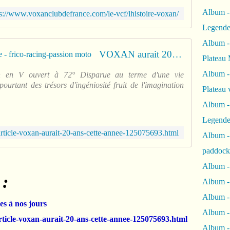
Album -
ps://www.voxanclubdefrance.com/le-vcf/lhistoire-voxan/
Legende
Album -
VOXAN aurait 20 ans cette année - frico-racing-passion moto
Plateau 
Album -
n en V ouvert à 72° Disparue au terme d'une vie
urtant des trésors d'ingéniosité fruit de l'imagination
Plateau 
Album -
Legende
article-voxan-aurait-20-ans-cette-annee-125075693.html
Album 
paddock
Album -
 :
Album -
Album - 
es à nos jours
Album 
rticle-voxan-aurait-20-ans-cette-annee-125075693.html
Album -