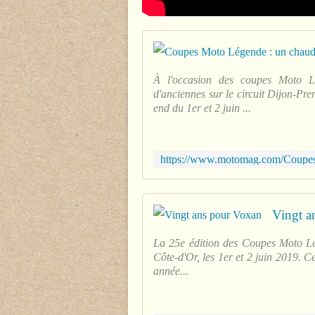
À l'occasion des coupes Moto L
d'anciennes sur le circuit Dijon-P
end du 1er et 2 juin ...
Vingt a
La 25e édition des Coupes Moto Lég
Côte-d'Or, les 1er et 2 juin 2019. C
année...