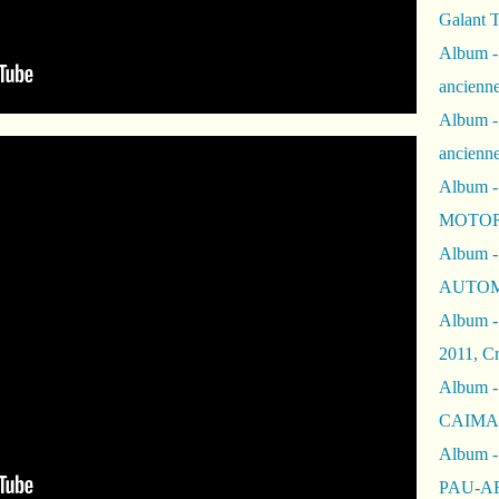
Galant 
Album -
ancienne
Album -
ancienn
Album -
MOTOR
Album -
AUTOM
Album -
2011, Cr
Album - 
CAIMAN 
Album -
PAU-A