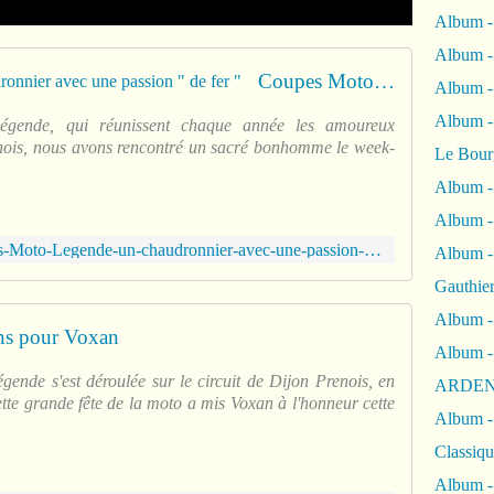
Album -
Album -
Coupes Moto Légende : un chaudronnier avec une passion " de fer "
Album 
Album
égende, qui réunissent chaque année les amoureux
renois, nous avons rencontré un sacré bonhomme le week-
Le Bour
Album -
Album -
https://www.motomag.com/Coupes-Moto-Legende-un-chaudronnier-avec-une-passion-de-fer.html
Album -
Gauthie
Album -
ns pour Voxan
Album -
ende s'est déroulée sur le circuit de Dijon Prenois, en
ARDEN
ette grande fête de la moto a mis Voxan à l'honneur cette
Album -
Classiqu
Album -