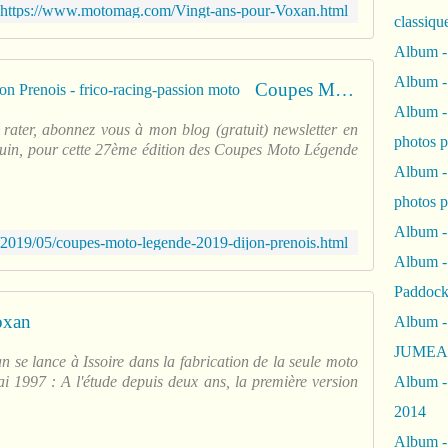
https://www.motomag.com/Vingt-ans-pour-Voxan.html
classiqu
Album -
Album -
Coupes Moto Légende 2019 : Dijon Prenois - frico-racing-passion moto
Album -
 rater, abonnez vous à mon blog (gratuit) newsletter en
photos 
2 juin, pour cette 27ème édition des Coupes Moto Légende
Album -
photos p
Album -
/2019/05/coupes-moto-legende-2019-dijon-prenois.html
Album -
Paddock
oxan
Album -
JUMEAU
 se lance à Issoire dans la fabrication de la seule moto
i 1997 : A l'étude depuis deux ans, la première version
Album -
2014
Album - 