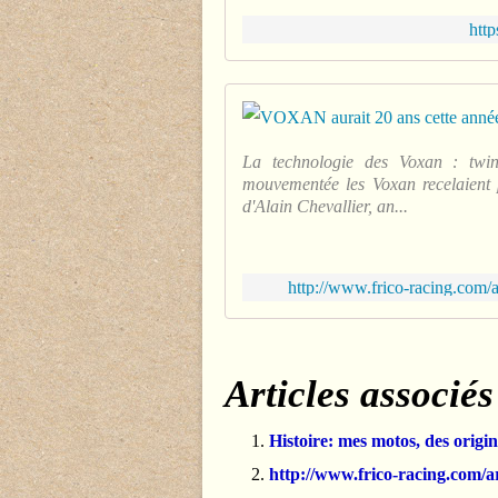
htt
La technologie des Voxan : twi
mouvementée les Voxan recelaient po
d'Alain Chevallier, an...
http://www.frico-racing.com/
Articles associés
Histoire: mes motos, des origin
http://www.frico-racing.com/a