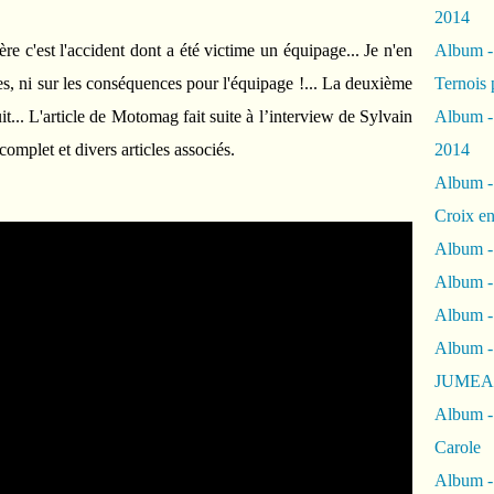
2014
e c'est l'accident dont a été victime un équipage... Je n'en
Album 
tes, ni sur les conséquences pour l'équipage !... La deuxième
Ternois 
it... L'article de Motomag fait suite à l’interview de Sylvain
Album -
omplet et divers articles associés.
2014
Album -
Croix en
Album -
Album - 
Album -
Album 
JUMEA
Album -
Carole
Album -