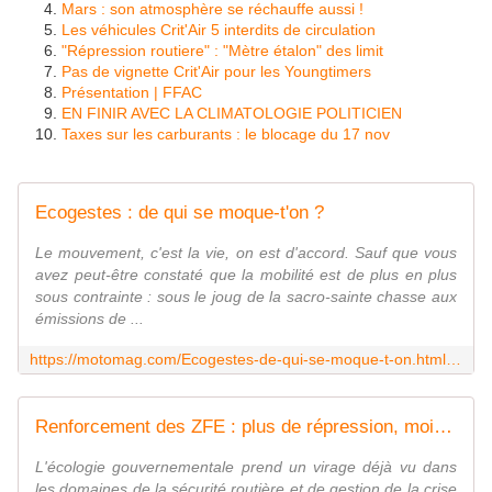
Mars : son atmosphère se réchauffe aussi !
Les véhicules Crit'Air 5 interdits de circulation
"Répression routiere" : "Mètre étalon" des limit
Pas de vignette Crit'Air pour les Youngtimers
Présentation | FFAC
EN FINIR AVEC LA CLIMATOLOGIE POLITICIEN
Taxes sur les carburants : le blocage du 17 nov
Ecogestes : de qui se moque-t'on ?
Le mouvement, c'est la vie, on est d'accord. Sauf que vous
avez peut-être constaté que la mobilité est de plus en plus
sous contrainte : sous le joug de la sacro-sainte chasse aux
émissions de ...
https://motomag.com/Ecogestes-de-qui-se-moque-t-on.html?fbclid=IwAR2MS6id50x5b0Z2RQBlPHnuv5t1UOyWC9H08gKtgYcraepb1mW6Cma-6Ac
Renforcement des ZFE : plus de répression, moins de solutions ! - Fédération Française des Motards en Colère
L'écologie gouvernementale prend un virage déjà vu dans
les domaines de la sécurité routière et de gestion de la crise