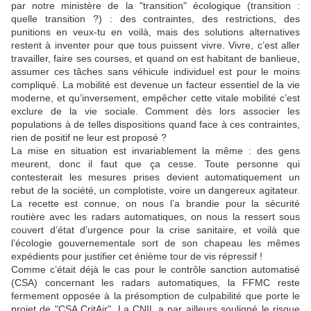
par notre ministère de la "transition" écologique (transition :
quelle transition ?) : des contraintes, des restrictions, des
punitions en veux-tu en voilà, mais des solutions alternatives
restent à inventer pour que tous puissent vivre. Vivre, c’est aller
travailler, faire ses courses, et quand on est habitant de banlieue,
assumer ces tâches sans véhicule individuel est pour le moins
compliqué. La mobilité est devenue un facteur essentiel de la vie
moderne, et qu’inversement, empêcher cette vitale mobilité c’est
exclure de la vie sociale. Comment dès lors associer les
populations à de telles dispositions quand face à ces contraintes,
rien de positif ne leur est proposé ?
La mise en situation est invariablement la même : des gens
meurent, donc il faut que ça cesse. Toute personne qui
contesterait les mesures prises devient automatiquement un
rebut de la société, un complotiste, voire un dangereux agitateur.
La recette est connue, on nous l’a brandie pour la sécurité
routière avec les radars automatiques, on nous la ressert sous
couvert d’état d’urgence pour la crise sanitaire, et voilà que
l’écologie gouvernementale sort de son chapeau les mêmes
expédients pour justifier cet énième tour de vis répressif !
Comme c’était déjà le cas pour le contrôle sanction automatisé
(CSA) concernant les radars automatiques, la FFMC reste
fermement opposée à la présomption de culpabilité que porte le
projet de "CSA CritAir". La CNIL a par ailleurs souligné le risque