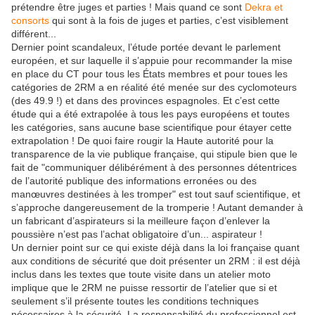
prétendre être juges et parties ! Mais quand ce sont
Dekra et
consorts
qui sont à la fois de juges et parties, c’est visiblement
différent...
Dernier point scandaleux, l’étude portée devant le parlement
européen, et sur laquelle il s’appuie pour recommander la mise
en place du CT pour tous les États membres et pour toues les
catégories de 2RM a en réalité été menée sur des cyclomoteurs
(des 49.9 !) et dans des provinces espagnoles. Et c’est cette
étude qui a été extrapolée à tous les pays européens et toutes
les catégories, sans aucune base scientifique pour étayer cette
extrapolation ! De quoi faire rougir la Haute autorité pour la
transparence de la vie publique française, qui stipule bien que le
fait de "communiquer délibérément à des personnes détentrices
de l’autorité publique des informations erronées ou des
manœuvres destinées à les tromper" est tout sauf scientifique, et
s’approche dangereusement de la tromperie ! Autant demander à
un fabricant d’aspirateurs si la meilleure façon d’enlever la
poussière n’est pas l’achat obligatoire d’un... aspirateur !
Un dernier point sur ce qui existe déjà dans la loi française quant
aux conditions de sécurité que doit présenter un 2RM : il est déjà
inclus dans les textes que toute visite dans un atelier moto
implique que le 2RM ne puisse ressortir de l’atelier que si et
seulement s’il présente toutes les conditions techniques
nécessaires à la sécurité. La responsabilité du professionnel est