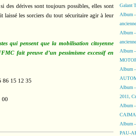
i des dérives sont toujours possibles, elles sont
Galant 
Album -
 laissé les sorciers du tout sécuritaire agir à leur
ancienne
Album -
ancienn
stes qui pensent que la mobilisation citoyenne
Album -
 FFMC fait preuve d’un pessimisme excessif en
MOTOR
Album -
AUTOM
06 86 15 12 35
Album -
2011, Cr
1 00
Album - 
CAIMAN 
Album -
PAU-A