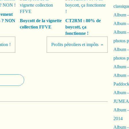
classiqu
vement
Album -
s ? NON
Boycott de la vignette
CT2RM : 80% de
Album -
collection FFVE
boycott, ça
Album -
fonctionne !
photos 
ion !
Profits pétroliers et impôts
Album -
photos p
Album -
Album -
Paddock
Album -
JUMEAU
Album -
2014
Album - 