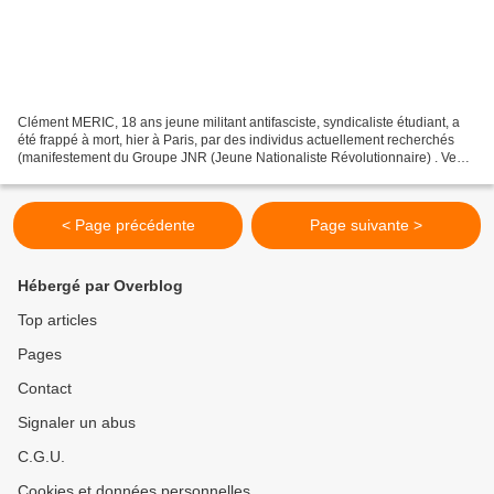
Clément MERIC, 18 ans jeune militant antifasciste, syndicaliste étudiant, a
été frappé à mort, hier à Paris, par des individus actuellement recherchés
(manifestement du Groupe JNR (Jeune Nationaliste Révolutionnaire) . Venu
de Brest pour ses études à...
< Page précédente
Page suivante >
Hébergé par Overblog
Top articles
Pages
Contact
Signaler un abus
C.G.U.
Cookies et données personnelles