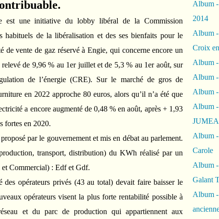
contribuable.
Album -
2014
e est une initiative du lobby libéral de la Commission
Album -
abituels de la libéralisation et des ses bienfaits pour le
Croix en
té de vente de gaz réservé à Engie, qui concerne encore un
Album -
 relevé de 9,96 % au 1er juillet et de 5,3 % au 1er août, sur
Album - 
gulation de l’énergie (CRE). Sur le marché de gros de
Album -
ourniture en 2022 approche 80 euros, alors qu’il n’a été que
Album 
ctricité a encore augmenté de 0,48 % en août, après + 1,93
JUMEA
s fortes en 2020.
Album -
 proposé par le gouvernement et mis en débat au parlement.
Carole
 (production, transport, distribution) du KWh réalisé par un
Album -
l et Commercial) : Edf et Gdf.
Galant 
é des opérateurs privés (43 au total) devait faire baisser le
Album -
veaux opérateurs visent la plus forte rentabilité possible à
ancienne
 réseau et du parc de production qui appartiennent aux