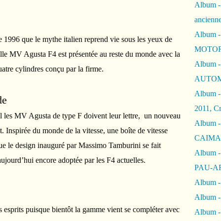
Album -
ancienn
Album -
e 1996 que le mythe italien reprend vie sous les yeux de
MOTOR
le MV Agusta F4 est présentée au reste du monde avec la
Album -
uatre cylindres conçu par la firme.
AUTOM
Album -
de
2011, Cr
el les MV Agusta de type F doivent leur lettre, un nouveau
Album - 
t. Inspirée du monde de la vitesse, une boîte de vitesse
CAIMAN 
que le design inauguré par Massimo Tamburini se fait
Album -
aujourd’hui encore adoptée par les F4 actuelles.
PAU-A
Album -
Album -
s esprits puisque bientôt la gamme vient se compléter avec
Album 