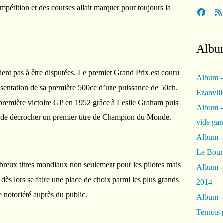
pétition et des courses allait marquer pour toujours la
Albu
rdent pas à être disputées. Le premier Grand Prix est couru
Album -
entation de sa première 500cc d’une puissance de 50ch.
Ezanvil
 première victoire GP en 1952 grâce à Leslie Graham puis
Album -
 de décrocher un premier titre de Champion du Monde.
vide ga
Album -
Le Bour
mbreux titres mondiaux non seulement pour les pilotes mais
Album -
 dès lors se faire une place de choix parmi les plus grands
2014
e notoriété auprès du public.
Album 
Ternois 