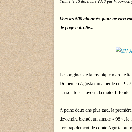
Publié le
18 décembre 2019
par frico-racin
Vers les 500 abonnés, pour ne rien ra
de page à droite...
Les origines de la mythique marque it
Domenico Agusta qui a hérité en 1927 d
sur son loisir favori : la moto. Il fon
A peine deux ans plus tard, la premièr
deviendra bientôt un simple « 98 », le
Très rapidement, le comte Agusta prend