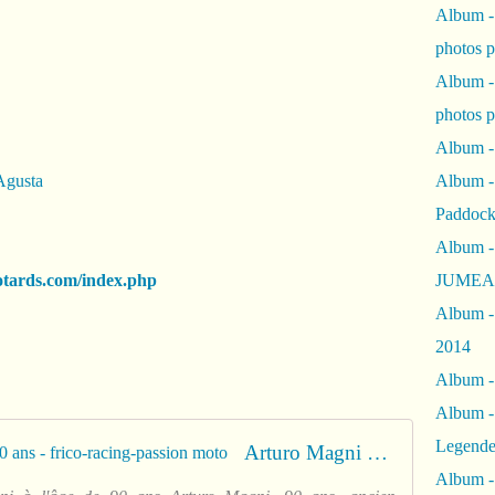
Album -
photos 
Album -
photos p
Album -
Agusta
Album -
Paddock
Album -
otards.com/index.php
JUMEAU
Album -
2014
Album - 
Album -
Legende
Arturo Magni diparait à l'âge de 90 ans - frico-racing-passion moto
Album -