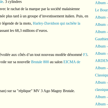
ale
. 3 cylindres
Album
vec le rachat de la marque par la société malaisienne
Le Bour
ée plus tard à un groupe d’investissement italien. Puis, en
Album -
re légende de la moto,
Harley-Davidson qui rachète la
Album -
sant les 68,3 millions d’euros.
Album -
Gauthie
Album -
Album -
dévoilée aux côtés d’un tout nouveau modèle dénommé
F3
.
ARDEN
oile sur sa nouvelle
Brutale 800
au salon
EICMA de
Album -
Classiqu
Album -
classiqu
nan) sur sa "réplique" MV 3 Ago Magny Brutale.
Album -
Album -