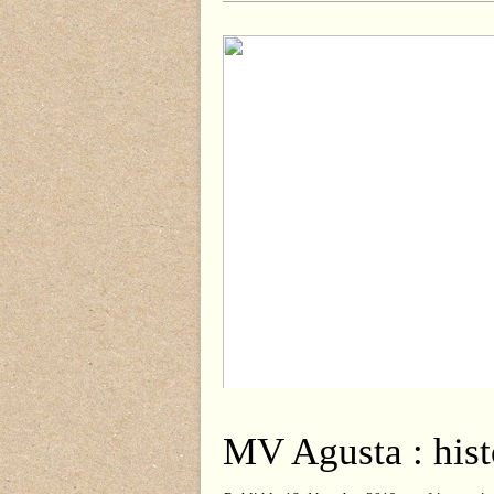
La HONDA 500 four
MV Agusta : hist