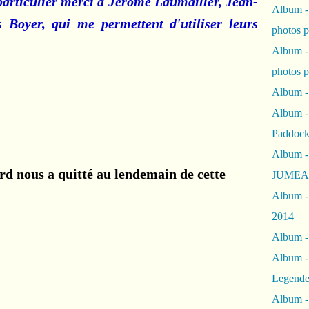
articulier merci à Jérôme Laumailler, Jean-
Album -
s Boyer, qui me permettent d'utiliser leurs
photos 
Album -
photos p
Album -
Album -
Paddock
Album -
d nous a quitté au lendemain de cette
JUMEAU
Album -
2014
Album - 
Album -
Legende
Album -