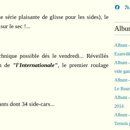
série plaisante de glisse pour les sides), le
ur le sec !...
Albu
Album -
Ezanvil
chnique possible dés le vendredi... Réveillés
Album -
on de
"l'Internationale"
, le premier roulage
vide ga
Album -
Le Bour
Album -
ts dont 34 side-cars...
2014
Album 
Ternois 