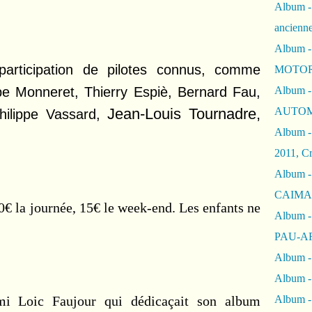
Album -
ancienn
Album -
participation de pilotes connus, comme
MOTOR
ippe Monneret, Thierry Espiè, Bernard Fau,
Album -
Jean-Louis Tournadre,
AUTOM
ilippe Vassard,
Album -
2011, Cr
Album - 
CAIMAN 
 10€ la journée, 15€ le week-end. Les enfants ne
Album -
PAU-A
Album -
Album -
mi Loic Faujour qui dédicaçait son album
Album 