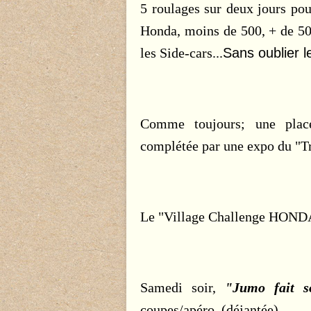
5 roulages sur deux jours pou
Honda, moins de 500, + de 50
les Side-cars...
Sans oublier 
Comme toujours; une place
complétée par une expo du "Tr
Le "Village Challenge HONDA 1
Samedi soir,
"Jumo fait s
coupes/apéro, (déjantée)...