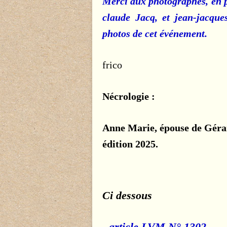
Merci aux photographes, en p
claude Jacq, et jean-jacque
photos de cet événement.
frico
Nécrologie :
Anne Marie, épouse de Gérar
édition 2025.
Ci dessous
- article LVM N° 1302